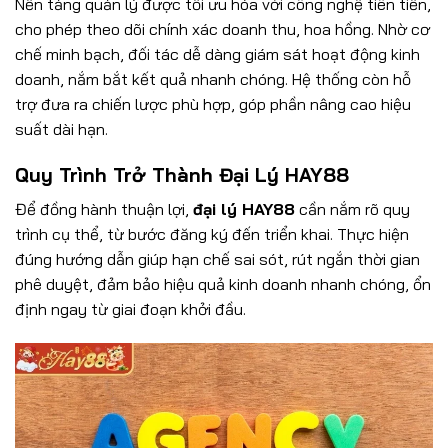
Nền tảng quản lý được tối ưu hóa với công nghệ tiên tiến,
cho phép theo dõi chính xác doanh thu, hoa hồng. Nhờ cơ
chế minh bạch, đối tác dễ dàng giám sát hoạt động kinh
doanh, nắm bắt kết quả nhanh chóng. Hệ thống còn hỗ
trợ đưa ra chiến lược phù hợp, góp phần nâng cao hiệu
suất dài hạn.
Quy Trình Trở Thành Đại Lý HAY88
Để đồng hành thuận lợi,
đại lý HAY88
cần nắm rõ quy
trình cụ thể, từ bước đăng ký đến triển khai. Thực hiện
đúng hướng dẫn giúp hạn chế sai sót, rút ngắn thời gian
phê duyệt, đảm bảo hiệu quả kinh doanh nhanh chóng, ổn
định ngay từ giai đoạn khởi đầu.