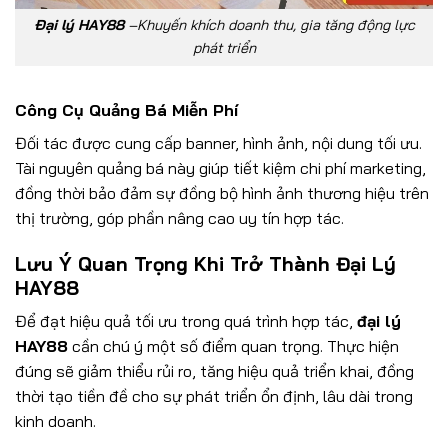
Đại lý HAY88
–Khuyến khích doanh thu, gia tăng động lực
phát triển
Công Cụ Quảng Bá Miễn Phí
Đối tác được cung cấp banner, hình ảnh, nội dung tối ưu.
Tài nguyên quảng bá này giúp tiết kiệm chi phí marketing,
đồng thời bảo đảm sự đồng bộ hình ảnh thương hiệu trên
thị trường, góp phần nâng cao uy tín hợp tác.
Lưu Ý Quan Trọng Khi Trở Thành Đại Lý
HAY88
Để đạt hiệu quả tối ưu trong quá trình hợp tác,
đại lý
HAY88
cần chú ý một số điểm quan trọng. Thực hiện
đúng sẽ giảm thiểu rủi ro, tăng hiệu quả triển khai, đồng
thời tạo tiền đề cho sự phát triển ổn định, lâu dài trong
kinh doanh.