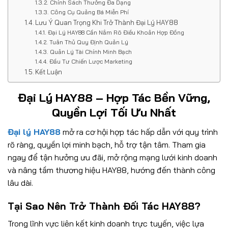
Chính Sách Thưởng Đa Dạng
Công Cụ Quảng Bá Miễn Phí
Lưu Ý Quan Trọng Khi Trở Thành Đại Lý HAY88
Đại Lý HAY88 Cần Nắm Rõ Điều Khoản Hợp Đồng
Tuân Thủ Quy Định Quản Lý
Quản Lý Tài Chính Minh Bạch
Đầu Tư Chiến Lược Marketing
Kết Luận
Đại Lý HAY88 – Hợp Tác Bền Vững,
Quyền Lợi Tối Ưu Nhất
Đại lý HAY88
mở ra cơ hội hợp tác hấp dẫn với quy trình
rõ ràng, quyền lợi minh bạch, hỗ trợ tận tâm. Tham gia
ngay để tận hưởng ưu đãi, mở rộng mạng lưới kinh doanh
và nâng tầm thương hiệu HAY88, hướng đến thành công
lâu dài.
Tại Sao Nên Trở Thành Đối Tác HAY88?
Trong lĩnh vực liên kết kinh doanh trực tuyến, việc lựa