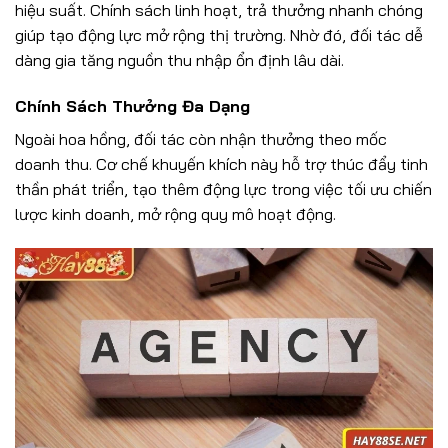
hiệu suất. Chính sách linh hoạt, trả thưởng nhanh chóng
giúp tạo động lực mở rộng thị trường. Nhờ đó, đối tác dễ
dàng gia tăng nguồn thu nhập ổn định lâu dài.
Chính Sách Thưởng Đa Dạng
Ngoài hoa hồng, đối tác còn nhận thưởng theo mốc
doanh thu. Cơ chế khuyến khích này hỗ trợ thúc đẩy tinh
thần phát triển, tạo thêm động lực trong việc tối ưu chiến
lược kinh doanh, mở rộng quy mô hoạt động.