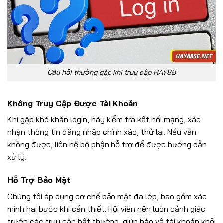
Câu hỏi thường gặp khi truy cập HAY88
Không Truy Cập Được Tài Khoản
Khi gặp khó khăn login, hãy kiểm tra kết nối mạng, xác
nhận thông tin đăng nhập chính xác, thử lại. Nếu vẫn
không được, liên hệ bộ phận hỗ trợ để được hướng dẫn
xử lý.
Hỗ Trợ Bảo Mật
Chúng tôi áp dụng cơ chế bảo mật đa lớp, bao gồm xác
minh hai bước khi cần thiết. Hội viên nên luôn cảnh giác
trước các truy cập bất thường, giúp bảo vệ tài khoản khỏi