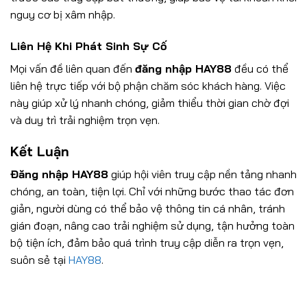
nguy cơ bị xâm nhập.
Liên Hệ Khi Phát Sinh Sự Cố
Mọi vấn đề liên quan đến
đăng nhập HAY88
đều có thể
liên hệ trực tiếp với bộ phận chăm sóc khách hàng. Việc
này giúp xử lý nhanh chóng, giảm thiểu thời gian chờ đợi
và duy trì trải nghiệm trọn vẹn.
Kết Luận
Đăng nhập HAY88
giúp hội viên truy cập nền tảng nhanh
chóng, an toàn, tiện lợi. Chỉ với những bước thao tác đơn
giản, người dùng có thể bảo vệ thông tin cá nhân, tránh
gián đoạn, nâng cao trải nghiệm sử dụng, tận hưởng toàn
bộ tiện ích, đảm bảo quá trình truy cập diễn ra trọn vẹn,
suôn sẻ tại
HAY88
.