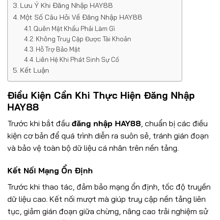
Lưu Ý Khi Đăng Nhập HAY88
Một Số Câu Hỏi Về Đăng Nhập HAY88
Quên Mật Khẩu Phải Làm Gì
Không Truy Cập Được Tài Khoản
Hỗ Trợ Bảo Mật
Liên Hệ Khi Phát Sinh Sự Cố
Kết Luận
Điều Kiện Cần Khi Thực Hiện Đăng Nhập
HAY88
Trước khi bắt đầu
đăng nhập HAY88
, chuẩn bị các điều
kiện cơ bản để quá trình diễn ra suôn sẻ, tránh gián đoạn
và bảo vệ toàn bộ dữ liệu cá nhân trên nền tảng.
Kết Nối Mạng Ổn Định
Trước khi thao tác, đảm bảo mạng ổn định, tốc độ truyền
dữ liệu cao. Kết nối mượt mà giúp truy cập nền tảng liên
tục, giảm gián đoạn giữa chừng, nâng cao trải nghiệm sử