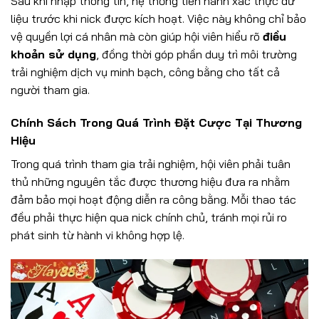
Sau khi nhập thông tin, hệ thống tiến hành xác thực dữ
liệu trước khi nick được kích hoạt. Việc này không chỉ bảo
vệ quyền lợi cá nhân mà còn giúp hội viên hiểu rõ
điều
khoản sử dụng
, đồng thời góp phần duy trì môi trường
trải nghiệm dịch vụ minh bạch, công bằng cho tất cả
người tham gia.
Chính Sách Trong Quá Trình Đặt Cược Tại Thương
Hiệu
Trong quá trình tham gia trải nghiệm, hội viên phải tuân
thủ những nguyên tắc được thương hiệu đưa ra nhằm
đảm bảo mọi hoạt động diễn ra công bằng. Mỗi thao tác
đều phải thực hiện qua nick chính chủ, tránh mọi rủi ro
phát sinh từ hành vi không hợp lệ.