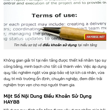
Tìm hiểu sơ bộ về
điều khoản sử dụng
tại nền tảng
Không gian giải trí tại nền tảng được thiết kế nhằm tạo sự
công bằng, minh bạch cho tất cả thành viên. Việc áp dụng
quy tắc nghiêm ngặt vừa giúp bảo vệ lợi ích cá nhân, vừa
duy trì môi trường ổn định, chuyên nghiệp, đem đến trải
nghiệm trọn vẹn cho mọi người tham gia.
Một Số Nội Dung Điều Khoản Sử Dụng
HAY88