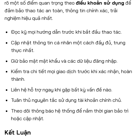
rõ một số điểm quan trọng theo
điều khoản sử dụng
để
đảm bảo thao tác an toàn, thông tin chính xác, trải
nghiệm hiệu quả nhất.
Đọc kỹ mọi hướng dẫn trước khi bắt đầu thao tác.
Cập nhật thông tin cá nhân một cách đầy đủ, trung
thực nhất.
Giữ bảo mật mật khẩu và các dữ liệu đăng nhập.
Kiểm tra chi tiết mọi giao dịch trước khi xác nhận, hoàn
thành.
Liên hệ hỗ trợ ngay khi gặp bất kỳ vấn đề nào.
Tuân thủ nguyên tắc sử dụng tài khoản chính chủ.
Theo dõi thông báo hệ thống để nắm thời gian bảo trì
hoặc cập nhật.
Kết Luận