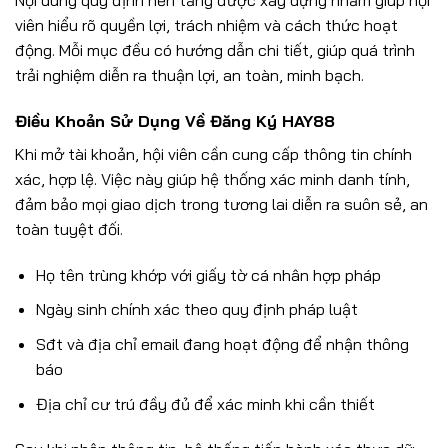
Nội dung quy định nền tảng được xây dựng nhằm giúp hội
viên hiểu rõ quyền lợi, trách nhiệm và cách thức hoạt
động. Mỗi mục đều có hướng dẫn chi tiết, giúp quá trình
trải nghiệm diễn ra thuận lợi, an toàn, minh bạch.
Điều Khoản Sử Dụng Về Đăng Ký HAY88
Khi mở tài khoản, hội viên cần cung cấp thông tin chính
xác, hợp lệ. Việc này giúp hệ thống xác minh danh tính,
đảm bảo mọi giao dịch trong tương lai diễn ra suôn sẻ, an
toàn tuyệt đối.
Họ tên trùng khớp với giấy tờ cá nhân hợp pháp
Ngày sinh chính xác theo quy định pháp luật
Sđt và địa chỉ email đang hoạt động để nhận thông
báo
Địa chỉ cư trú đầy đủ để xác minh khi cần thiết