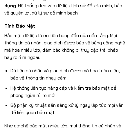
dụng
. Hệ thống dựa vào dữ liệu lịch sử để xác minh, bảo
vệ quyền lợi, xử lý sự cố minh bạch.
Tính Bảo Mật
Bảo mật dữ liệu là ưu tiên hàng đầu của nền tảng. Mọi
thông tin cá nhân, giao dịch được bảo vệ bằng công nghệ
mã hóa nhiều lớp, đảm bảo không bị truy cập trái phép
hay rò rỉ ra ngoài.
Dữ liệu cá nhân và giao dịch được mã hóa toàn diện,
bảo vệ thông tin nhạy cảm
Hệ thống liên tục nâng cấp và kiểm tra bảo mật để
phòng ngừa rủi ro mới
Bộ phận kỹ thuật sẵn sàng xử lý ngay lập tức mọi vấn
đề liên quan bảo mật
Nhờ cơ chế bảo mật nhiều lớp, mọi thông tin cá nhân và