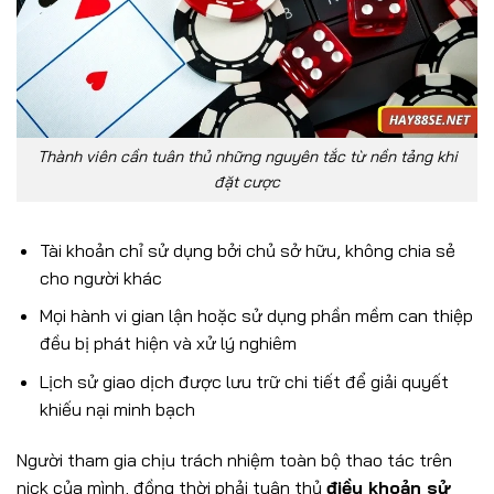
Thành viên cần tuân thủ những nguyên tắc từ nền tảng khi
đặt cược
Tài khoản chỉ sử dụng bởi chủ sở hữu, không chia sẻ
cho người khác
Mọi hành vi gian lận hoặc sử dụng phần mềm can thiệp
đều bị phát hiện và xử lý nghiêm
Lịch sử giao dịch được lưu trữ chi tiết để giải quyết
khiếu nại minh bạch
Người tham gia chịu trách nhiệm toàn bộ thao tác trên
nick của mình, đồng thời phải tuân thủ
điều khoản sử