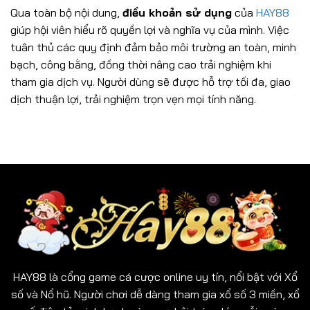
Qua toàn bộ nội dung,
điều khoản sử dụng
của
HAY88
giúp hội viên hiểu rõ quyền lợi và nghĩa vụ của mình. Việc
tuân thủ các quy định đảm bảo môi trường an toàn, minh
bạch, công bằng, đồng thời nâng cao trải nghiệm khi
tham gia dịch vụ. Người dùng sẽ được hỗ trợ tối đa, giao
dịch thuận lợi, trải nghiệm trọn vẹn mọi tính năng.
HAY88 là cổng game cá cược online uy tín, nổi bật với Xổ
số và Nổ hũ. Người chơi dễ dàng tham gia xổ số 3 miền, xổ