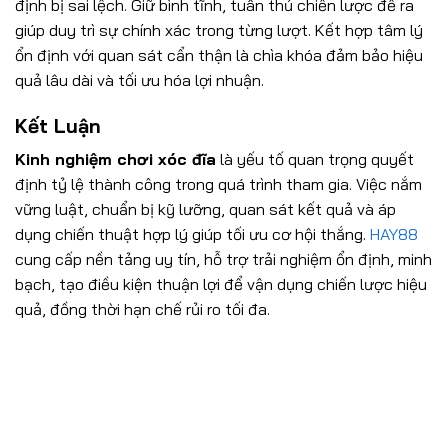
định bị sai lệch. Giữ bình tĩnh, tuân thủ chiến lược đề ra
giúp duy trì sự chính xác trong từng lượt. Kết hợp tâm lý
ổn định với quan sát cẩn thận là chìa khóa đảm bảo hiệu
quả lâu dài và tối ưu hóa lợi nhuận.
Kết Luận
Kinh nghiệm chơi xóc đĩa
là yếu tố quan trọng quyết
định tỷ lệ thành công trong quá trình tham gia. Việc nắm
vững luật, chuẩn bị kỹ lưỡng, quan sát kết quả và áp
dụng chiến thuật hợp lý giúp tối ưu cơ hội thắng.
HAY88
cung cấp nền tảng uy tín, hỗ trợ trải nghiệm ổn định, minh
bạch, tạo điều kiện thuận lợi để vận dụng chiến lược hiệu
quả, đồng thời hạn chế rủi ro tối đa.