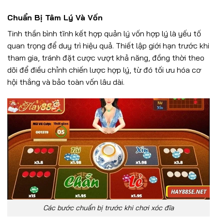
Chuẩn Bị Tâm Lý Và Vốn
Tinh thần bình tĩnh kết hợp quản lý vốn hợp lý là yếu tố
quan trọng để duy trì hiệu quả. Thiết lập giới hạn trước khi
tham gia, tránh đặt cược vượt khả năng, đồng thời theo
dõi để điều chỉnh chiến lược hợp lý, từ đó tối ưu hóa cơ
hội thắng và bảo toàn vốn lâu dài.
Các bước chuẩn bị trước khi chơi xóc đĩa