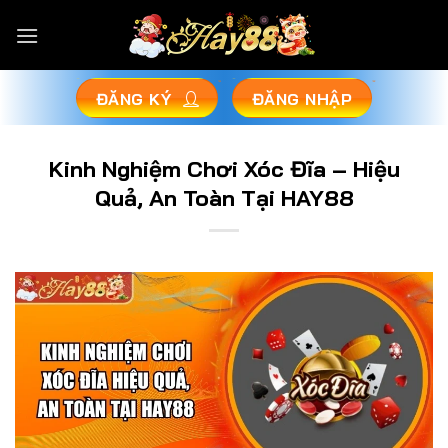
Bỏ
qua
nội
dung
ĐĂNG KÝ
ĐĂNG NHẬP
Kinh Nghiệm Chơi Xóc Đĩa – Hiệu
Quả, An Toàn Tại HAY88