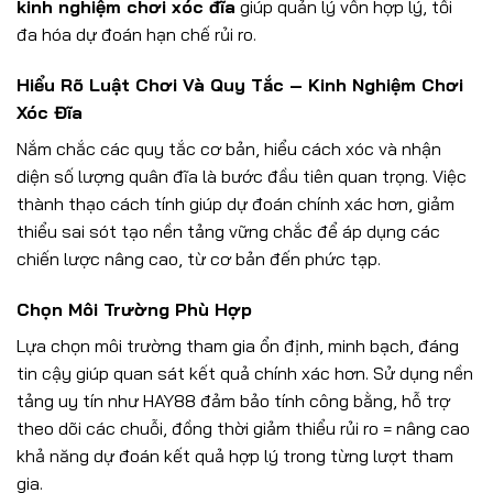
kinh nghiệm chơi xóc đĩa
giúp quản lý vốn hợp lý, tối
đa hóa dự đoán hạn chế rủi ro.
Hiểu Rõ Luật Chơi Và Quy Tắc – Kinh Nghiệm Chơi
Xóc Đĩa
Nắm chắc các quy tắc cơ bản, hiểu cách xóc và nhận
diện số lượng quân đĩa là bước đầu tiên quan trọng. Việc
thành thạo cách tính giúp dự đoán chính xác hơn, giảm
thiểu sai sót tạo nền tảng vững chắc để áp dụng các
chiến lược nâng cao, từ cơ bản đến phức tạp.
Chọn Môi Trường Phù Hợp
Lựa chọn môi trường tham gia ổn định, minh bạch, đáng
tin cậy giúp quan sát kết quả chính xác hơn. Sử dụng nền
tảng uy tín như HAY88 đảm bảo tính công bằng, hỗ trợ
theo dõi các chuỗi, đồng thời giảm thiểu rủi ro = nâng cao
khả năng dự đoán kết quả hợp lý trong từng lượt tham
gia.