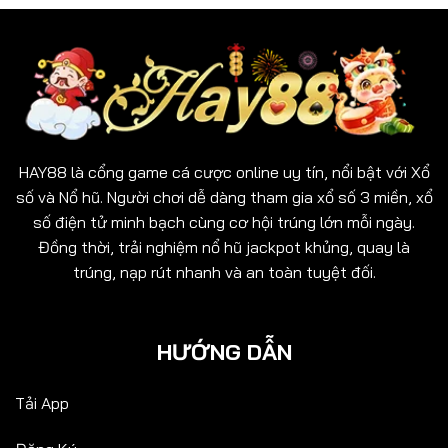
HAY88 là cổng game cá cược online uy tín, nổi bật với Xổ
số và Nổ hũ. Người chơi dễ dàng tham gia xổ số 3 miền, xổ
số điện tử minh bạch cùng cơ hội trúng lớn mỗi ngày.
Đồng thời, trải nghiệm nổ hũ jackpot khủng, quay là
trúng, nạp rút nhanh và an toàn tuyệt đối.
HƯỚNG DẪN
Tải App