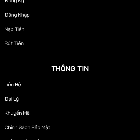
Đăng Ký
Đăng Nhập
Nạp Tiền
Rút Tiền
THÔNG TIN
Liên Hệ
Đại Lý
Khuyến Mãi
Chính Sách Bảo Mật