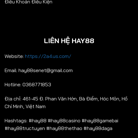
Điều Khoản Điều Kiện
LIÊN HỆ HAY88
Website:
https://2a4.us.com/
Email:
hay88senet@gmail.com
Hotline: 0368771853
Địa chỉ: 461-45 Đ. Phan Văn Hớn, Bà Điểm, Hóc Môn, Hồ
Chí Minh, Việt Nam
Hashtags: #hay88 #hay88casino #hay88gamebai
#hay88tructuyen #hay88thethao #hay88daga