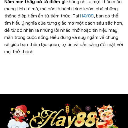
Nằm mơ thấy cá là điềm gì
không chỉ là một thắc mắc
mang tính tò mò, mà còn là hành trình khám phá những
thông điệp tiềm ẩn từ tiềm thức. Tại
HAY88
, bạn có thể
tìm hiểu ý nghĩa của từng giấc mơ một cách sâu sắc hơn,
để từ đó nhận ra những lời nhắc nhở hoặc tín hiệu may
mắn trong cuộc sống. Hiểu đúng và suy ngẫm về chúng
sẽ giúp bạn thêm lạc quan, tự tin và sẵn sàng đối mặt với
mọi thử thách.