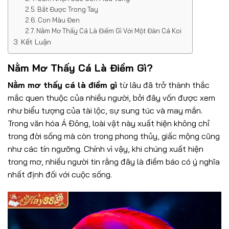
Bắt Được Trong Tay
Con Màu Đen
Nằm Mơ Thấy Cá Là Điềm Gì Với Một Đàn Cá Koi
Kết Luận
Nằm Mơ Thấy Cá Là Điềm Gì?
Nằm mơ thấy cá là điềm gì
từ lâu đã trở thành thắc
mắc quen thuộc của nhiều người, bởi đây vốn được xem
như biểu tượng của tài lộc, sự sung túc và may mắn.
Trong văn hóa Á Đông, loài vật này xuất hiện không chỉ
trong đời sống mà còn trong phong thủy, giấc mộng cũng
như các tín ngưỡng. Chính vì vậy, khi chúng xuất hiện
trong mơ, nhiều người tin rằng đây là điềm báo có ý nghĩa
nhất định đối với cuộc sống.