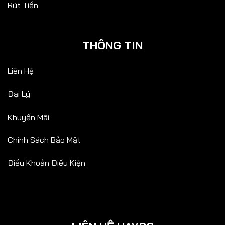
Rút Tiền
THÔNG TIN
Liên Hệ
Đại Lý
Khuyến Mãi
Chính Sách Bảo Mật
Điều Khoản Điều Kiện