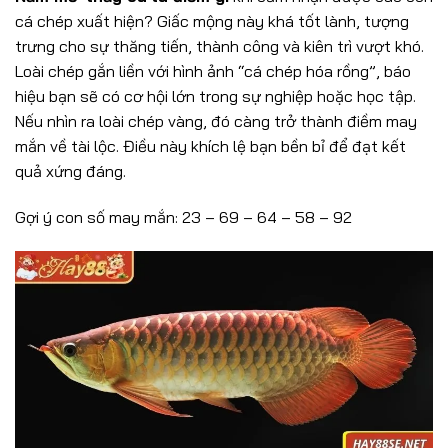
cá chép xuất hiện? Giấc mộng này khá tốt lành, tượng
trưng cho sự thăng tiến, thành công và kiên trì vượt khó.
Loài chép gắn liền với hình ảnh “cá chép hóa rồng”, báo
hiệu bạn sẽ có cơ hội lớn trong sự nghiệp hoặc học tập.
Nếu nhìn ra loài chép vàng, đó càng trở thành điềm may
mắn về tài lộc. Điều này khích lệ bạn bền bỉ để đạt kết
quả xứng đáng.
Gợi ý con số may mắn: 23 – 69 – 64 – 58 – 92