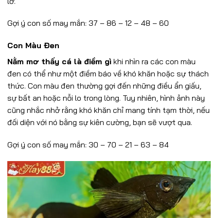
lỡ.
Gợi ý con số may mắn: 37 – 86 – 12 – 48 – 60
Con Màu Đen
Nằm mơ thấy cá là điềm gì
khi nhìn ra các con màu
đen có thể như một điềm báo về khó khăn hoặc sự thách
thức. Con màu đen thường gợi đến những điều ẩn giấu,
sự bất an hoặc nỗi lo trong lòng. Tuy nhiên, hình ảnh này
cũng nhắc nhở rằng khó khăn chỉ mang tính tạm thời, nếu
đối diện với nó bằng sự kiên cường, bạn sẽ vượt qua.
Gợi ý con số may mắn: 30 – 70 – 21 – 63 – 84