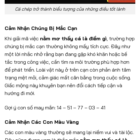
Cá chép trở thành biểu tượng của những điều tốt lành
Cảm Nhận Chúng Bị Mắc Cạn
Khi giải mã việc
nằm mơ thấy cá là điềm gì
, trường hợp
chúng bị mắc cạn thường không mấy tích cực. Đây như
một lời nhắc nhở rằng bạn đang gặp khó khăn hoặc bế
tắc trong công việc, cần tìm ra môi trường phù hợp hơn
để phát triển. Loài vật này ở trên cạn còn phản ánh tâm
trạng mệt mỏi, cảm giác mất cân bằng trong cuộc sống.
Giấc mộng này khuyên bạn nên đổi cách tiếp cận và
hướng đi mới.
Gợi ý con số may mắn: 14 – 51 – 77 – 03 – 41
Cảm Nhận Các Con Màu Vàng
Các con màu vàng thường sẽ mang lại niềm vui và tài lộc.
Đây cũng được xem là thắc mắc
nằm mơ thấy cá là