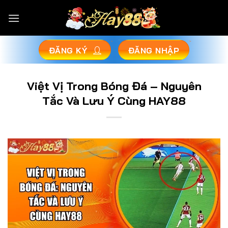
Bỏ
qua
nội
dung
ĐĂNG KÝ
ĐĂNG NHẬP
Việt Vị Trong Bóng Đá – Nguyên
Tắc Và Lưu Ý Cùng HAY88