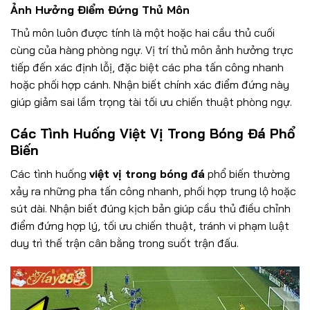
Ảnh Hưởng Điểm Đứng Thủ Môn
Thủ môn luôn được tính là một hoặc hai cầu thủ cuối
cùng của hàng phòng ngự. Vị trí thủ môn ảnh hưởng trực
tiếp đến xác định lỗị, đặc biệt các pha tấn công nhanh
hoặc phối hợp cánh. Nhận biết chính xác điểm đứng này
giúp giảm sai lầm trọng tài tối ưu chiến thuật phòng ngự.
Các Tình Huống Việt Vị Trong Bóng Đá Phổ
Biến
Các tình huống
việt vị trong bóng đá
phổ biến thường
xảy ra những pha tấn công nhanh, phối hợp trung lộ hoặc
sút dài. Nhận biết đúng kịch bản giúp cầu thủ điều chỉnh
điểm đứng hợp lý, tối ưu chiến thuật, tránh vi phạm luật
duy trì thế trận cân bằng trong suốt trận đấu.