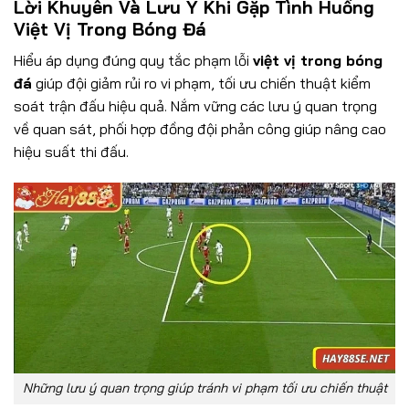
Lời Khuyên Và Lưu Ý Khi Gặp Tình Huống
Việt Vị Trong Bóng Đá
Hiểu áp dụng đúng quy tắc phạm lỗi
việt vị trong bóng
đá
giúp đội giảm rủi ro vi phạm, tối ưu chiến thuật kiểm
soát trận đấu hiệu quả. Nắm vững các lưu ý quan trọng
về quan sát, phối hợp đồng đội phản công giúp nâng cao
hiệu suất thi đấu.
Những lưu ý quan trọng giúp tránh vi phạm tối ưu chiến thuật