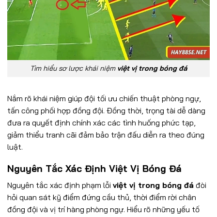
Tìm hiểu sơ lược khái niệm
việt vị trong bóng đá
Nắm rõ khái niệm giúp đội tối ưu chiến thuật phòng ngự,
tấn công phối hợp đồng đội. Đồng thời, trọng tài dễ dàng
đưa ra quyết định chính xác các tình huống phức tạp,
giảm thiểu tranh cãi đảm bảo trận đấu diễn ra theo đúng
luật.
Nguyên Tắc Xác Định Việt Vị Bóng Đá
Nguyên tắc xác định phạm lỗi
việt vị trong bóng đá
đòi
hỏi quan sát kỹ điểm đứng cầu thủ, thời điểm rời chân
đồng đội và vị trí hàng phòng ngự. Hiểu rõ những yếu tố