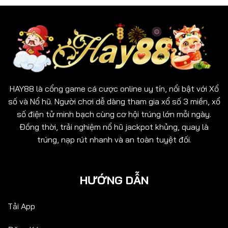
HAY88 là cổng game cá cược online uy tín, nổi bật với Xổ
số và Nổ hũ. Người chơi dễ dàng tham gia xổ số 3 miền, xổ
số điện tử minh bạch cùng cơ hội trúng lớn mỗi ngày.
Đồng thời, trải nghiệm nổ hũ jackpot khủng, quay là
trúng, nạp rút nhanh và an toàn tuyệt đối.
HƯỚNG DẪN
Tải App